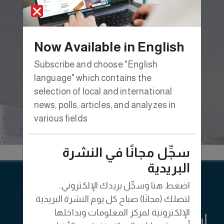
سنوات (2014-2023) في شتى القطاعات،
وسُلمت نسخة منهما للسيد الرئيس عبد
الفتاح السيسي خلال فعاليات اليوم الأول من
Now Available in English
مؤتمر «حكاية وطن.. بين الرؤية والإنجاز»؛
Subscribe and choose "English
ويمثلان معًا وثيقة تاريخية مهمة عن الجهود
language" which contains the
التنموية التي شهدتها مصر منذ 30 يونيو 2014
selection of local and international
وحتى 30 يونيو 2023.
news, polls, articles, and analyzes in
various fields
المزيد
سجِّل مجانًا في النشرة
البريدية
اضغط هنا وسجِّل بريدك الإلكتروني..
لتصلك (مجانَا) صباح كل يوم النشرة البريدية
الإلكترونية لمركز المعلومات وبداخلها
ابحث عن معلومة هنا