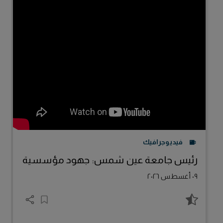
ب
ف
٩
فيديوجرافيك
رئيس جامعة عين شمس: جهود مؤسسية
٠٩ أغسطس ٢٠٢٦
لتحقيق الاستدامة الرقمية في الجامعة